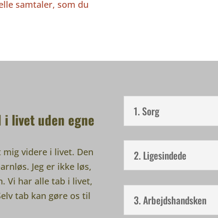
uelle samtaler, som du
1. Sorg
d i livet uden egne
mig videre i livet. Den
2. Ligesindede
arnløs. Jeg er ikke løs,
Vi har alle tab i livet,
elv tab kan gøre os til
3. Arbejdshandsken