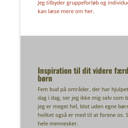
Jeg tilbyder gruppeforløb og individ
kan læse mere om her.
Inspiration til dit videre fær
børn
Fem bud på områder, der har hjulpet 
dag i dag, ser jeg ikke mig selv som b
jeg er meget hel, blot uden egne børn. 
hvilket også er med til at forene os. S
hele mennesker.