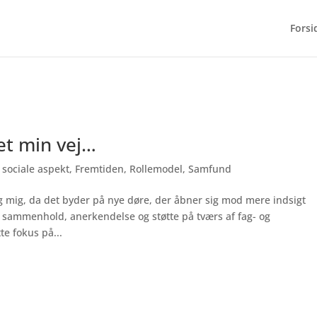
Forsi
set min vej…
 sociale aspekt
,
Fremtiden
,
Rollemodel
,
Samfund
 mig, da det byder på nye døre, der åbner sig mod mere indsigt
å sammenhold, anerkendelse og støtte på tværs af fag- og
e fokus på...