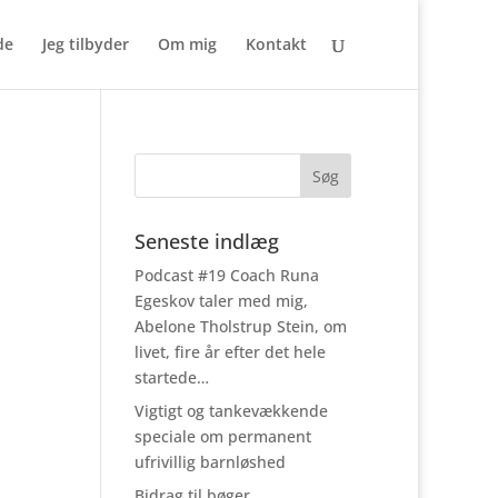
de
Jeg tilbyder
Om mig
Kontakt
Seneste indlæg
Podcast #19 Coach Runa
Egeskov taler med mig,
Abelone Tholstrup Stein, om
livet, fire år efter det hele
startede…
Vigtigt og tankevækkende
speciale om permanent
ufrivillig barnløshed
Bidrag til bøger