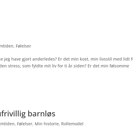
mtiden
,
Følelser
 jeg have gjort anderledes? Er det min kost, min livsstil med lidt f
n stress, som fyldte mit liv for ti år siden? Er det min følsomme
rivillig barnløs
emtiden
,
Følelser
,
Min historie
,
Rollemodel