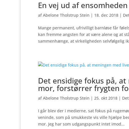
En vej ud af ensomheden
af
Abelone Tholstrup Stein
|
18. dec 2018
|
Det
Mange permanent, ufrivilligt barnløse får føle
kan fremme angsten for at være alene og at st
sammenhænge, at virkeligheden selvfølgelig ik
Det ensidige fokus på, at 
mor, forstørrer frygten fo
af
Abelone Tholstrup Stein
|
25. okt 2018
|
Det
I går blev der i medierne, sat fokus på rugemø
veninde, som på smukkeste vis ville hjælpe be
mor. Jeg har som udgangspunkt intet imod...